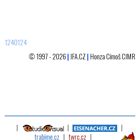
1240124
© 1997 - 2026
|
IFA.CZ
|
Honza Címoš CIMR
|
|
|
trabime.cz
|
twrc.cz
|