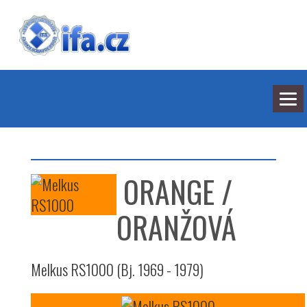
NEJNOVĚJŠÍ ODPOVĚDI
HLEDÁNÍ
ORANGE /
BARVY
SEDMILHÁŘI
ARCHIV
ORANŽOVÁ
KONTAKT
Melkus RS1000 (Bj. 1969 - 1979)