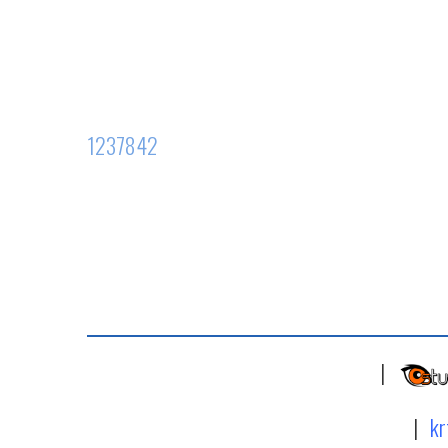
1237842
|
|
kr