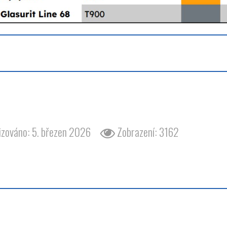
barvy barva odstín žlutá béžová wartburg 353
izováno: 5. březen 2026
Zobrazení: 3162