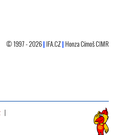
© 1997 - 2026
|
IFA.CZ
|
Honza Címoš CIMR
z
|