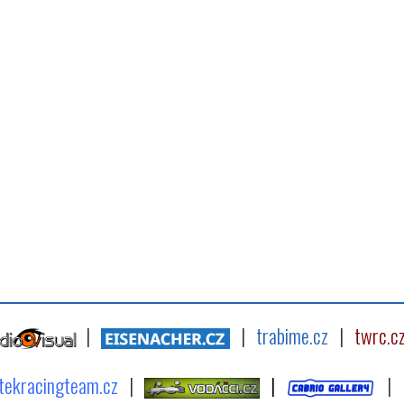
|
|
trabime.cz
|
twrc.c
tekracingteam.cz
|
|
|