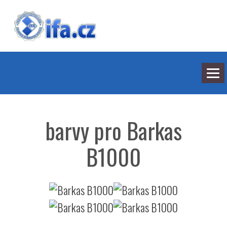
NEJNOVĚJŠÍ ODPOVĚDI
HLEDÁNÍ
barvy pro Barkas
BARVY
SEDMILHÁŘI
ARCHIV
B1000
KONTAKT