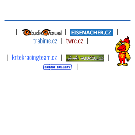
|
|
|
trabime.cz
|
twrc.cz
|
|
krtekracingteam.cz
|
|
|