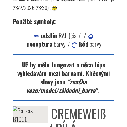
23/2/2026 23:30) .
Použité symboly:
odstín
RAL (číslo) /
receptura
barvy /
kód
barvy
Už by mělo fungovat o něco lépe
vyhledávání mezi barvami. Klíčovými
slovy jsou
"značka
vozu/model/základní_barva"
.
CREMEWEIß