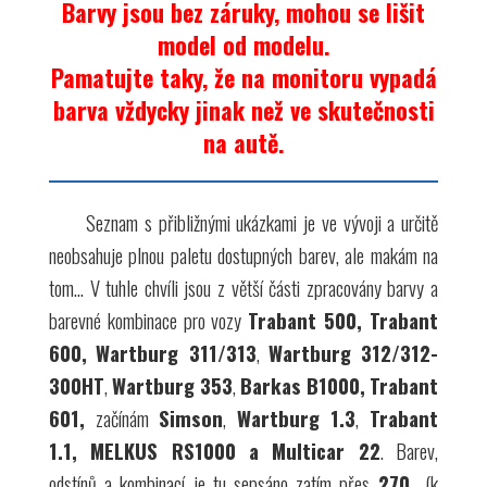
Barvy jsou bez záruky, mohou se lišit
model od modelu.
Pamatujte taky, že na monitoru vypadá
barva vždycky jinak než ve skutečnosti
na autě.
Seznam s přibližnými ukázkami je ve vývoji a určitě
neobsahuje plnou paletu dostupných barev, ale makám na
tom... V tuhle chvíli jsou z větší části zpracovány barvy a
barevné kombinace pro vozy
Trabant 500, Trabant
600,
Wartburg 311/313
,
Wartburg 312/312-
300HT
,
Wartburg 353
,
Barkas B1000,
Trabant
601,
začínám
Simson
,
Wartburg 1.3
,
Trabant
1.1, MELKUS RS1000 a Multicar 22
.
Barev,
odstínů a kombinací je tu sepsáno zatím přes
270
(k