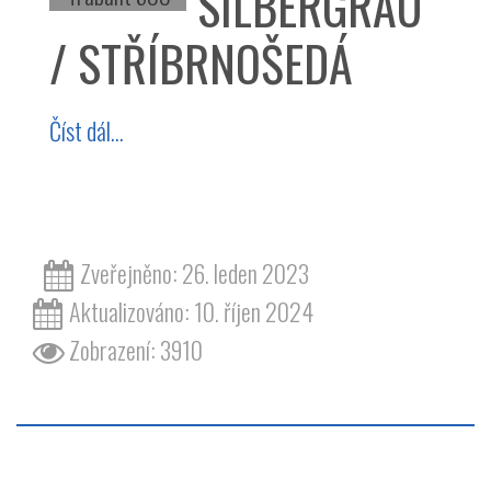
SILBERGRAU
/ STŘÍBRNOŠEDÁ
Číst dál...
barva | barvy | odstín | odstíny | lak | laky
Zveřejněno: 26. leden 2023
Aktualizováno: 10. říjen 2024
Zobrazení: 3910