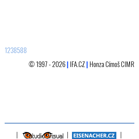
1238588
© 1997 - 2026
|
IFA.CZ
|
Honza Címoš CIMR
|
|
|