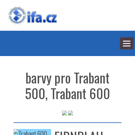
NEJNOVĚJŠÍ ODPOVĚDI
HLEDÁNÍ
barvy pro Trabant
BARVY
SEDMILHÁŘI
ARCHIV
500, Trabant 600
KONTAKT