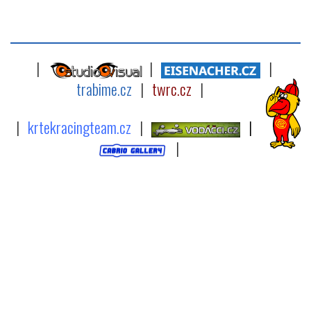
|
|
|
trabime.cz
|
twrc.cz
|
|
krtekracingteam.cz
|
|
|