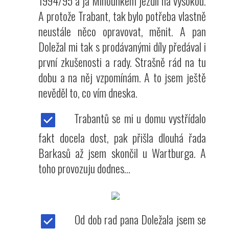
1994/95 a já Mlhounkem jezdil na vysokou.
A protože Trabant, tak bylo potřeba vlastně
neustále něco opravovat, měnit. A pan
Doležal mi tak s prodávanými díly předával i
první zkušenosti a rady. Strašně rád na tu
dobu a na něj vzpomínám. A to jsem ještě
nevěděl to, co vím dneska.
Trabantů se mi u domu vystřídalo
fakt docela dost, pak přišla dlouhá řada
Barkasů až jsem skončil u Wartburga. A
toho provozuju dodnes...
Od dob rad pana Doležala jsem se