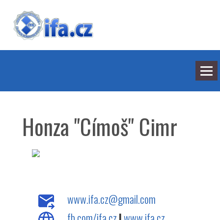
NEJNOVĚJŠÍ ODPOVĚDI
HLEDÁNÍ
Honza "Címoš" Cimr
BARVY
SEDMILHÁŘI
ARCHIV
KONTAKT
www.ifa.cz@gmail.com
fb.com/ifa.cz
|
www.ifa.cz