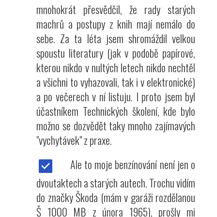
mnohokrát přesvědčil, že rady starých
machrů a postupy z knih mají nemálo do
sebe. Za ta léta jsem shromáždil velkou
spoustu literatury (jak v podobě papírové,
kterou nikdo v nultých letech nikdo nechtěl
a všichni to vyhazovali, tak i v elektronické)
a po večerech v ní listuju. I proto jsem byl
účastníkem Technických školení, kde bylo
možno se dozvědět taky mnoho zajímavých
"vychytávek" z praxe.
Ale to moje benzínování není jen o
dvoutaktech a starých autech. Trochu vidím
do značky Škoda (mám v garáži rozdělanou
Š 1000 MB z února 1965), prošly mi