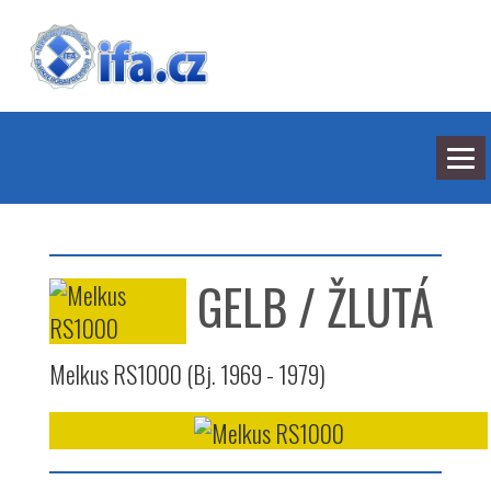
NEJNOVĚJŠÍ ODPOVĚDI
HLEDÁNÍ
GELB / ŽLUTÁ
BARVY
SEDMILHÁŘI
ARCHIV
KONTAKT
Melkus RS1000 (Bj. 1969 - 1979)