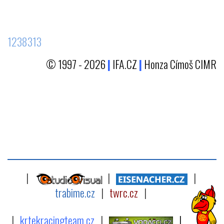
1238313
© 1997 - 2026
|
IFA.CZ
|
Honza Címoš CIMR
|
|
|
trabime.cz
|
twrc.cz
|
|
krtekracingteam.cz
|
|