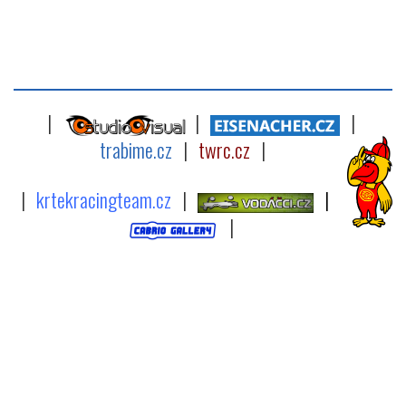
|
|
|
trabime.cz
|
twrc.cz
|
|
krtekracingteam.cz
|
|
|