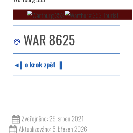
WAR 8625
◄▌o krok zpět ▐
barvy barva odstín hnědá červená wartburg
353
Zveřejněno: 25. srpen 2021
Aktualizováno: 5. březen 2026