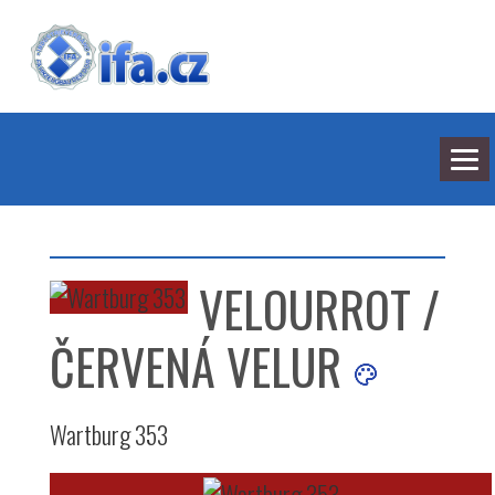
NEJNOVĚJŠÍ ODPOVĚDI
HLEDÁNÍ
VELOURROT /
BARVY
SEDMILHÁŘI
ARCHIV
ČERVENÁ VELUR
KONTAKT
Wartburg 353