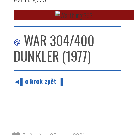
WAR 304/400
DUNKLER (1977)
◄▌o krok zpět ▐
barvy barva odstín hnědá červená wartburg
353