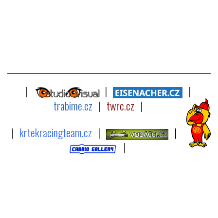
|
|
|
trabime.cz
|
twrc.cz
|
|
krtekracingteam.cz
|
|
|