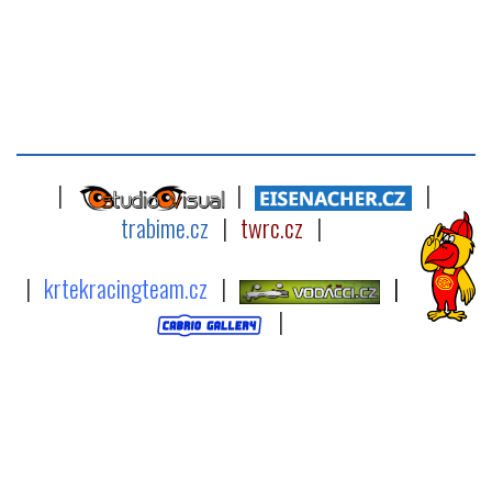
|
|
|
trabime.cz
|
twrc.cz
|
|
krtekracingteam.cz
|
|
|