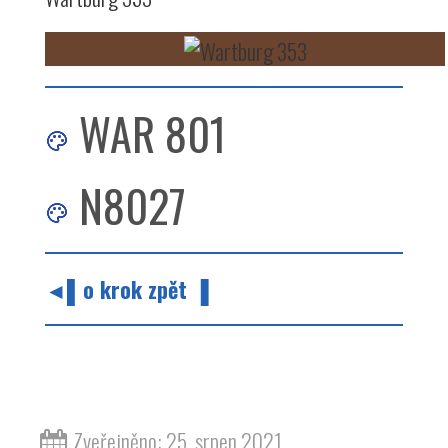
WAR 801
N8027
◄▌o krok zpět ▐
barvy barva odstín hnědá wartburg 353
Zveřejněno: 25. srpen 2021