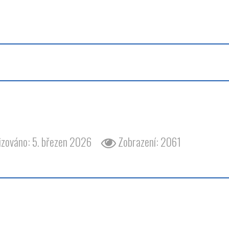
barvy barva odstín hnědá červená wartburg 353
izováno: 5. březen 2026
Zobrazení: 2061