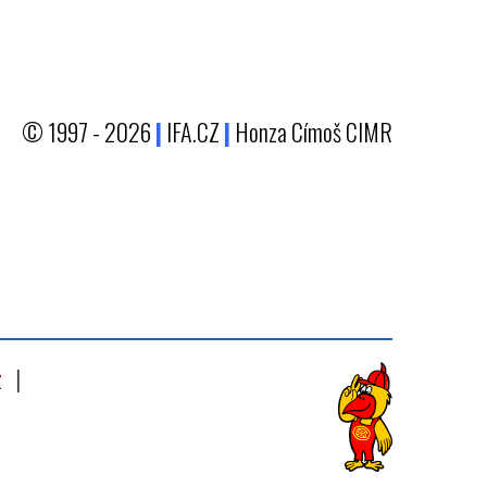
© 1997 - 2026
|
IFA.CZ
|
Honza Címoš CIMR
z
|