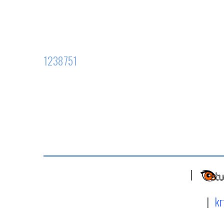
1238751
|
|
kr