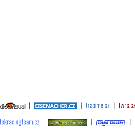
|
|
trabime.cz
|
twrc.c
tekracingteam.cz
|
|
|