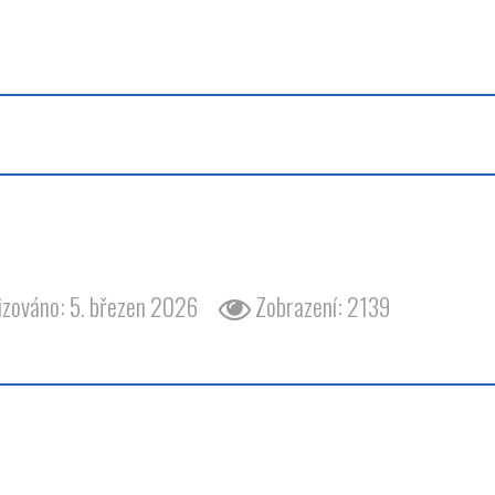
barvy barva odstín modrá wartburg 353
izováno: 5. březen 2026
Zobrazení: 2139