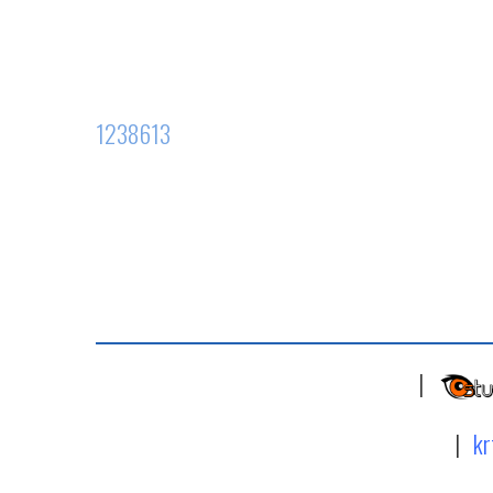
1238613
|
|
kr