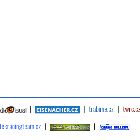
|
|
trabime.cz
|
twrc.c
tekracingteam.cz
|
|
|