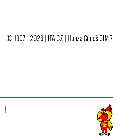
© 1997 - 2026
|
IFA.CZ
|
Honza Címoš CIMR
z
|