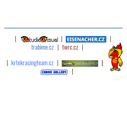
|
|
|
trabime.cz
|
twrc.cz
|
|
krtekracingteam.cz
|
|
|