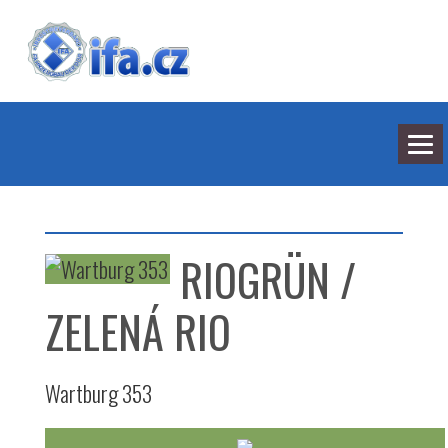
NEJNOVĚJŠÍ ODPOVĚDI
HLEDÁNÍ
RIOGRÜN /
BARVY
SEDMILHÁŘI
ARCHIV
ZELENÁ RIO
KONTAKT
Wartburg 353