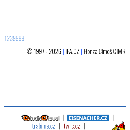
1239998
© 1997 - 2026
|
IFA.CZ
|
Honza Címoš CIMR
|
|
|
trabime.cz
|
twrc.cz
|