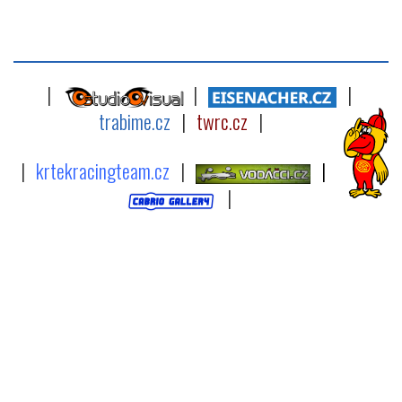
|
|
|
trabime.cz
|
twrc.cz
|
|
krtekracingteam.cz
|
|
|