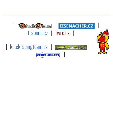
|
|
|
trabime.cz
|
twrc.cz
|
|
krtekracingteam.cz
|
|
|