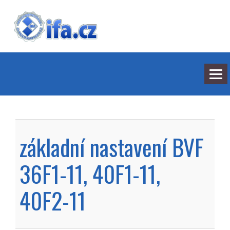
NEJNOVĚJŠÍ ODPOVĚDI
HLEDÁNÍ
základní nastavení BVF
BARVY
SEDMILHÁŘI
ARCHIV
36F1-11, 40F1-11,
KONTAKT
40F2-11