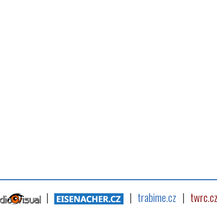
|
|
trabime.cz
|
twrc.c