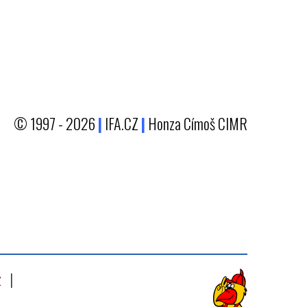
© 1997 - 2026
|
IFA.CZ
|
Honza Címoš CIMR
z
|