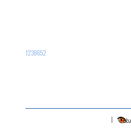
1238652
|