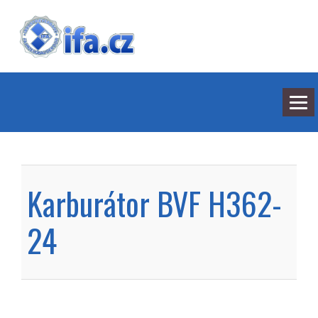
NEJNOVĚJŠÍ ODPOVĚDI
HLEDÁNÍ
Karburátor BVF H362-
BARVY
SEDMILHÁŘI
ARCHIV
24
KONTAKT