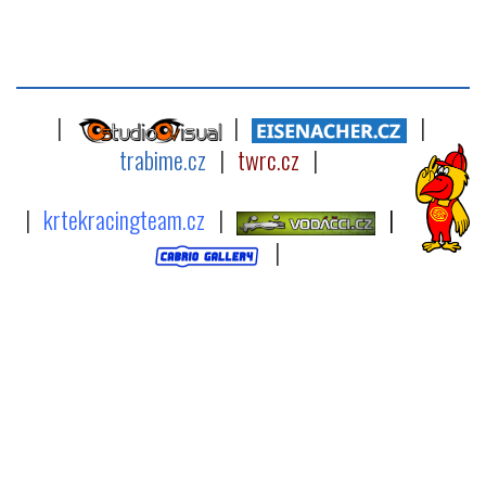
|
|
|
trabime.cz
|
twrc.cz
|
|
krtekracingteam.cz
|
|
|