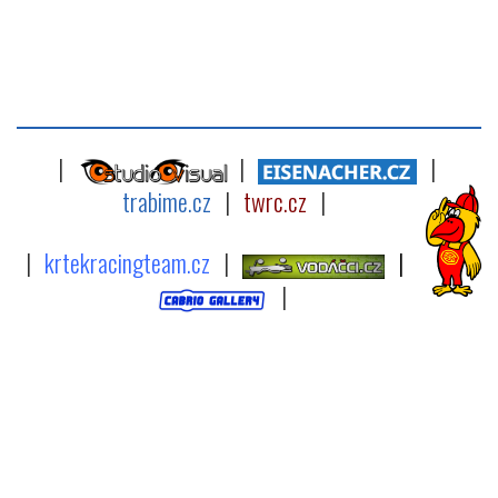
|
|
|
trabime.cz
|
twrc.cz
|
|
krtekracingteam.cz
|
|
|