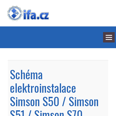
NEJNOVĚJŠÍ ODPOVĚDI
HLEDÁNÍ
Schéma
BARVY
SEDMILHÁŘI
ARCHIV
elektroinstalace
KONTAKT
Simson S50 / Simson
S51 / Simson S70