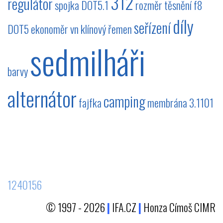
312
regulátor
spojka
DOT5.1
rozměr
těsnění
f8
díly
seřízení
DOT5
ekonoměr
vn
klínový řemen
sedmilháři
barvy
alternátor
camping
fajfka
membrána
3.1101
1240156
© 1997 - 2026
|
IFA.CZ
|
Honza Címoš CIMR