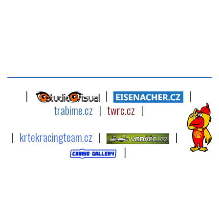
|
|
|
trabime.cz
|
twrc.cz
|
|
krtekracingteam.cz
|
|
|