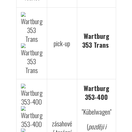
Wartburg
pick-up
353 Trans
Wartburg
353-400
"Kübelwagen"
zásahové
(
později i