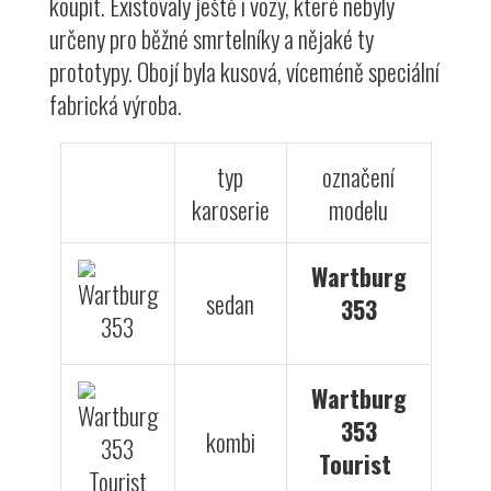
koupit. Existovaly ještě i vozy, které nebyly
určeny pro běžné smrtelníky a nějaké ty
prototypy. Obojí byla kusová, víceméně speciální
fabrická výroba.
typ
označení
karoserie
modelu
Wartburg
sedan
353
Wartburg
353
kombi
Tourist