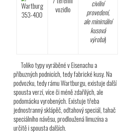
/ terénní
civilní
vozidlo
provedení,
ale minimální
kusová
výroba
)
Toliko typy vyráběné v Eisenachu a
příbuzných podnicích, tedy fabrické kusy. Na
podvozku, tedy rámu Wartburgu, existuje další
spousta verzí, více či méně zdařilých, ale
podomácku vyrobených. Existuje třeba
jednostranný sklápěč, odtahový speciál, tahač
speciálního návěsu, prodloužená limuzína a
určitě i spousta dalších.