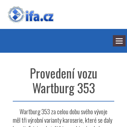
NEJNOVĚJŠÍ ODPOVĚDI
HLEDÁNÍ
Provedení vozu
BARVY
SEDMILHÁŘI
ARCHIV
Wartburg 353
KONTAKT
Wartburg 353 za celou dobu svého vývoje
měl tři výrobní varianty karoserie, které se daly