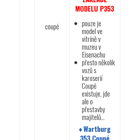
MODELU P353
pouze je
coupé
model ve
vitríně v
muzeu v
Eisenachu
přesto několik
vozů s
karoserií
Coupé
existuje, jde
ale o
přestavby
majitelů...
♦
Wartburg
353 Coupé