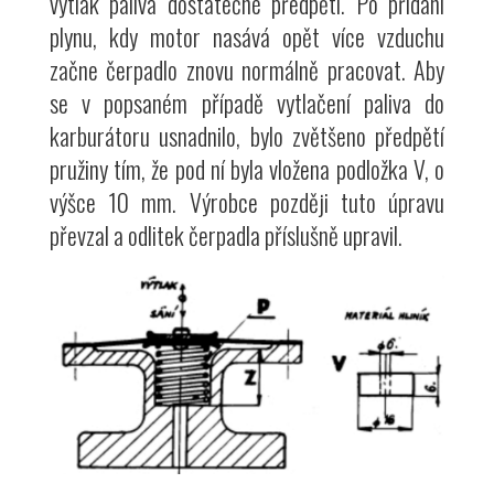
výtlak paliva dostatečné předpětí. Po přidání
plynu, kdy motor nasává opět více vzduchu
začne čerpadlo znovu normálně pracovat. Aby
se v popsaném případě vytlačení paliva do
karburátoru usnadnilo, bylo zvětšeno předpětí
pružiny tím, že pod ní byla vložena podložka V, o
výšce 10 mm. Výrobce později tuto úpravu
převzal a odlitek čerpadla příslušně upravil.