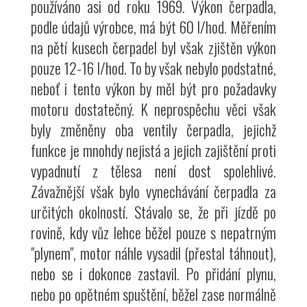
používáno asi od roku 1969. Výkon čerpadla,
podle údajů výrobce, má být 60 l/hod. Měřením
na pětí kusech čerpadel byl však zjištěn výkon
pouze 12-16 l/hod. To by však nebylo podstatné,
neboť i tento výkon by měl být pro požadavky
motoru dostatečný. K neprospěchu věci však
byly změněny oba ventily čerpadla, jejichž
funkce je mnohdy nejistá a jejich zajištění proti
vypadnutí z tělesa není dost spolehlivé.
Závažnější však bylo vynechávání čerpadla za
určitých okolností. Stávalo se, že při jízdě po
rovině, kdy vůz lehce běžel pouze s nepatrným
"plynem", motor náhle vysadil (přestal táhnout),
nebo se i dokonce zastavil. Po přidání plynu,
nebo po opětném spuštění, běžel zase normálně