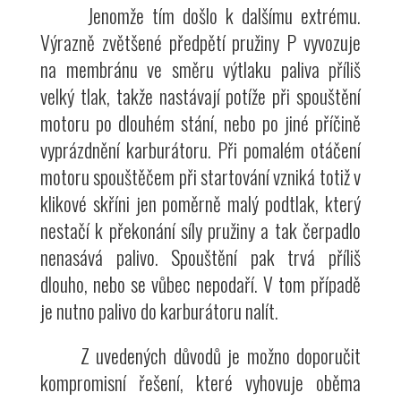
Jenomže tím došlo k dalšímu extrému.
Výrazně zvětšené předpětí pružiny P vyvozuje
na membránu ve směru výtlaku paliva příliš
velký tlak, takže nastávají potíže při spouštění
motoru po dlouhém stání, nebo po jiné příčině
vyprázdnění karburátoru. Při pomalém otáčení
motoru spouštěčem při startování vzniká totiž v
klikové skříni jen poměrně malý podtlak, který
nestačí k překonání síly pružiny a tak čerpadlo
nenasává palivo. Spouštění pak trvá příliš
dlouho, nebo se vůbec nepodaří. V tom případě
je nutno palivo do karburátoru nalít.
Z uvedených důvodů je možno doporučit
kompromisní řešení, které vyhovuje oběma