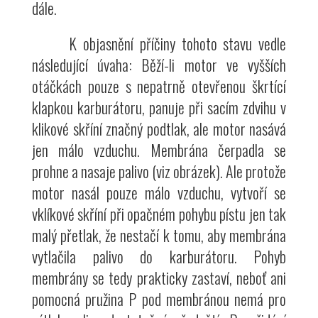
dále.
K objasnění příčiny tohoto stavu vedle
následující úvaha: Běží-li motor ve vyšších
otáčkách pouze s nepatrně otevřenou škrtící
klapkou karburátoru, panuje při sacím zdvihu v
klikové skříní značný podtlak, ale motor nasává
jen málo vzduchu. Membrána čerpadla se
prohne a nasaje palivo (viz obrázek). Ale protože
motor nasál pouze málo vzduchu, vytvoří se
vklíkové skříní při opačném pohybu pístu jen tak
malý přetlak, že nestačí k tomu, aby membrána
vytlačila palivo do karburátoru. Pohyb
membrány se tedy prakticky zastaví, neboť ani
pomocná pružina P pod membránou nemá pro