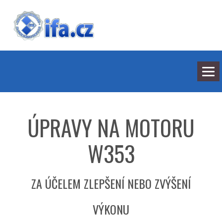
NEJNOVĚJŠÍ ODPOVĚDI
HLEDÁNÍ
ÚPRAVY NA MOTORU
BARVY
SEDMILHÁŘI
ARCHIV
W353
KONTAKT
ZA ÚČELEM ZLEPŠENÍ NEBO ZVÝŠENÍ
VÝKONU