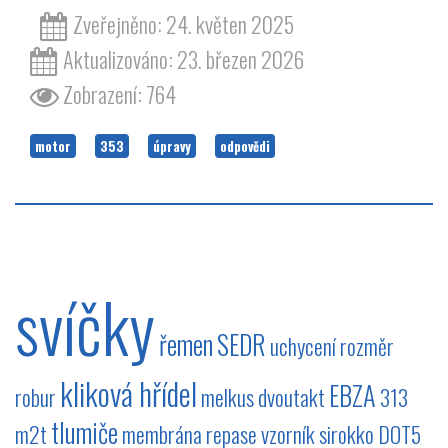
Zveřejněno: 24. květen 2025
Aktualizováno: 23. březen 2026
Zobrazení: 764
motor
353
úpravy
odpovědi
svíčky
řemen
SEDR
uchycení
rozměr
kliková hřídel
EBZA
robur
melkus
dvoutakt
313
tlumiče
m2t
membrána
repase
vzorník
sirokko
DOT5