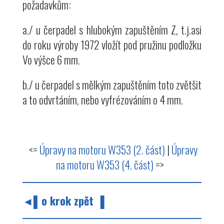
požadavkům:
a./ u čerpadel s hlubokým zapuštěním Z, t.j.asi
do roku výroby 1972 vložít pod pružinu podložku
Vo výšce 6 mm.
b./ u čerpadel s mělkým zapuštěním toto zvětšit
a to odvrtáním, nebo vyfrézováním o 4 mm.
<=
Úpravy na motoru W353 (2. část)
|
Úpravy
na motoru W353 (4. část)
=>
◄▌o krok zpět ▐