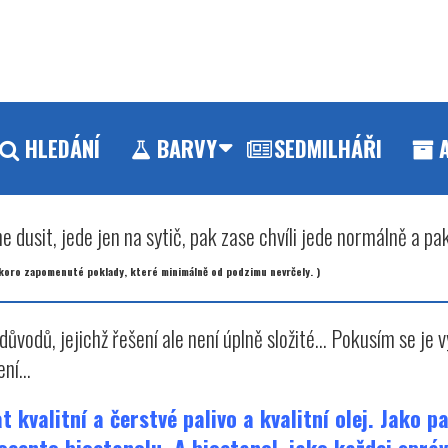
HLEDÁNÍ
BARVY
SEDMILHÁŘI
e dusit, jede jen na sytič, pak zase chvíli jede normálně a pak
l skoro zapomenuté poklady, které minimálně od podzimu nevrčely. )
odů, jejichž řešení ale není úplně složité... Pokusím se je v
ní...
t kvalitní a čerstvé palivo a kvalitní olej. Jako p