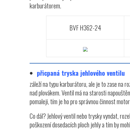
karburátorem.
BVF H362-24
přicpaná tryska jehlového ventilu
záleží na typu karburátoru, ale je to zase na r
nad plovákem. Ventil má na starosti napouštěn
pomaleji, tím je ho pro správnou činnost moto
Co dál? Jehlový ventil nebo trysky vyndat, roz
poškození dosedacích ploch jehly a tím by mohl