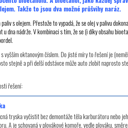
ocento bioetanolu. A bioetanol, jako každej správ
lejem. Takže to jsou dva možné průšvihy naráz.
paliv s olejem. Přestože to vypadá, že se olej v palivu dokon
 u dna nádrže. V kombinaci s tím, že se (i díky obsahu bioeta
bordel.
A s vyšším oktanovým číslem. Do jisté míry to řešení je (nemě
o stejně a při delší odstávce může auto zlobit naprosto stejn
sti řešení:
ka
cná tryska vyčistit bez demontáže těla karburátoru nebo jeho 
oru. A je schovaná v plovákové komoře, vedle plováku, směre