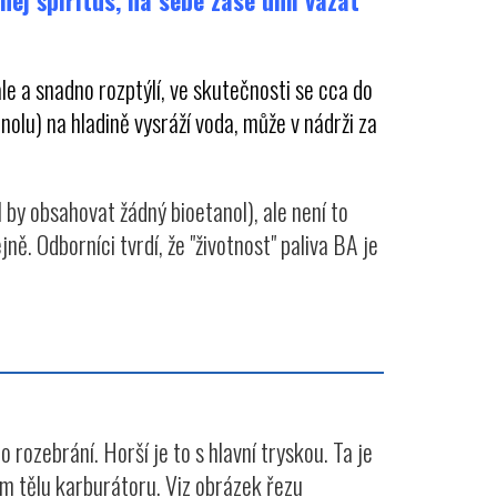
nej špiritus, na sebe zase umí vázat
ale a snadno rozptýlí, ve skutečnosti se cca do
nolu) na hladině vysráží voda, může v nádrži za
l by obsahovat žádný bioetanol), ale není to
ě. Odborníci tvrdí, že "životnost" paliva BA je
rozebrání. Horší je to s hlavní tryskou. Ta je
m tělu karburátoru. Viz obrázek řezu