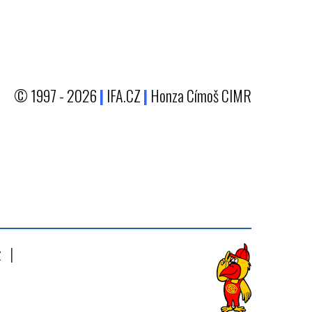
© 1997 - 2026
|
IFA.CZ
|
Honza Címoš CIMR
z
|