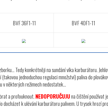
BVF 36F1-11
BVF 40F1-11
ozborku... Tedy konkrétněji na sundání víka karburátoru. Jehl
í (takovou jednoduchou regulaci množství) paliva do plováko
ru v některých režimech nedostatek...
ebrat a profouknout.
NEDOPORUČUJU
na čištění používat j
o docházet k ulévání karburátoru palivem. U trysek hrozí pr