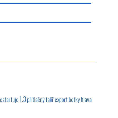
1.3
hlava
estartuje
přítlačný talíř
export
botky