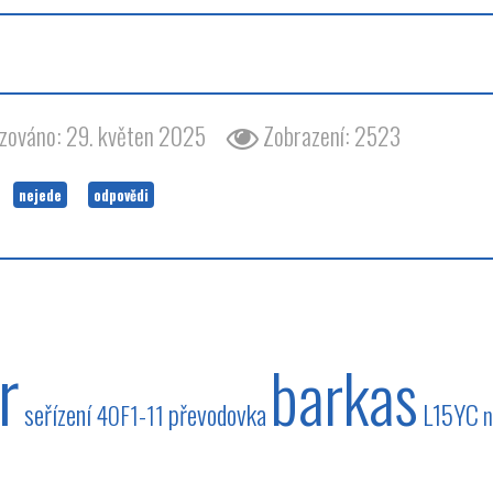
izováno: 29. květen 2025
Zobrazení: 2523
nejede
odpovědi
r
barkas
seřízení
převodovka
L15YC
40F1-11
n