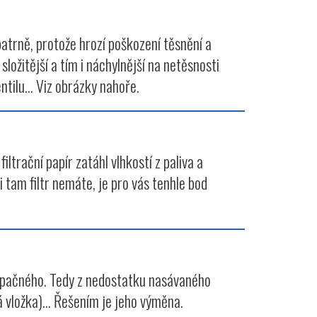
patrně, protože hrozí poškození těsnění a
ožitější a tím i náchylnější na netěsnosti
tilu... Viz obrázky nahoře.
iltrační papír zatáhl vlhkostí z paliva a
i tam filtr nemáte, je pro vás tenhle bod
a opačného. Tedy z nedostatku nasávaného
á vložka)... Řešením je jeho výměna.