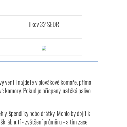
Jikov 32 SEDR
ový ventil najdete v plovákové komoře, přímo
vé komory. Pokud je přicpaný, natéká palivo
ehly, špendlíky nebo drátky. Mohlo by dojít k
oškrábnutí - zvětšení průměru - a tím zase