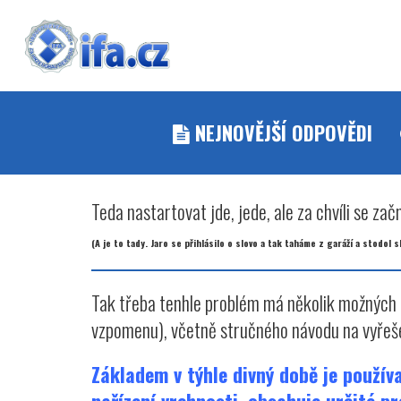
NEJNOVĚJŠÍ ODPOVĚDI
Teda nastartovat jde, jede, ale za chvíli se začn
(A je to tady. Jaro se přihlásilo o slovo a tak taháme z garáží a stodo
Tak třeba tenhle problém má několik možných dův
vzpomenu), včetně stručného návodu na vyřeše
Základem v týhle divný době je používa