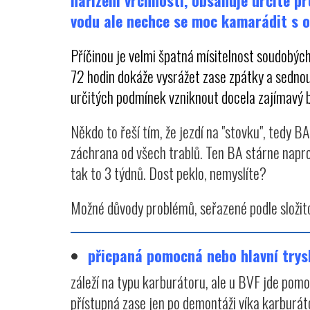
nařízení vrchnosti, obsahuje určité pr
vodu ale nechce se moc kamarádit s o
Příčinou je velmi špatná mísitelnost soudobých 
72 hodin dokáže vysrážet zase zpátky a sednout
určitých podmínek vzniknout docela zajímavý 
Někdo to řeší tím, že jezdí na "stovku", tedy B
záchrana od všech trablů. Ten BA stárne naprost
tak to 3 týdnů. Dost peklo, nemyslíte?
Možné důvody problémů, seřazené podle složito
přicpaná pomocná nebo hlavní trys
záleží na typu karburátoru, ale u BVF jde pomo
přístupná zase jen po demontáži víka karburát