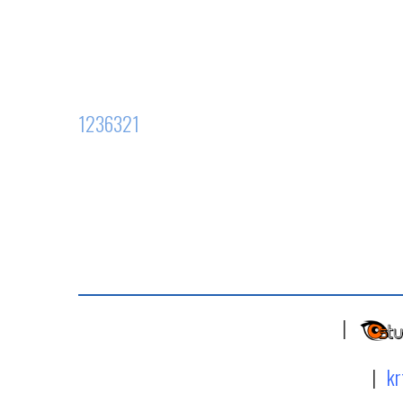
1236321
|
|
kr