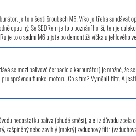
burátor, je to o šesti šroubech M6. Víko je třeba sundávat o
ě opatrný. Se SEDRem je to o poznání horší, ten je daleko sl
Ru je to o sedmi M6 a jste po demontáži víčka u jehlového ven
dává se mezi palivové čerpadlo a karburátor) je možné, že se f
pro správnou fiunkci motoru. Co s tím? Vyměnit filtr. A jestl
 důvodu nedostatku paliva (chudé směsi), ale i z důvodu zcel
rý, zašpiněný nebo zavlhlý (mokrý) zvduchový filtr (vzduchov