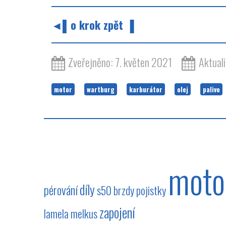
◄▌o krok zpět ▐
Zveřejněno: 7. květen 2021
Aktual
motor
wartburg
karburátor
olej
palivo
moto
díly
pérování
s50
brzdy
pojistky
zapojení
lamela
melkus