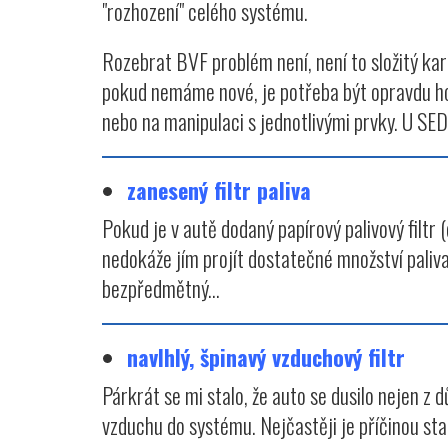
"rozhození" celého systému.
Rozebrat BVF problém není, není to složitý kar
pokud nemáme nové, je potřeba být opravdu hodn
nebo na manipulaci s jednotlivými prvky. U SED
zanesený filtr paliva
Pokud je v autě dodaný papírový palivový filtr (
nedokáže jím projít dostatečné množství paliva 
bezpředmětný...
navlhlý, špinavý vzduchový filtr
Párkrát se mi stalo, že auto se dusilo nejen z
vzduchu do systému. Nejčastěji je příčinou sta