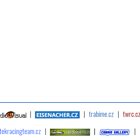
|
|
trabime.cz
|
twrc.c
tekracingteam.cz
|
|
|