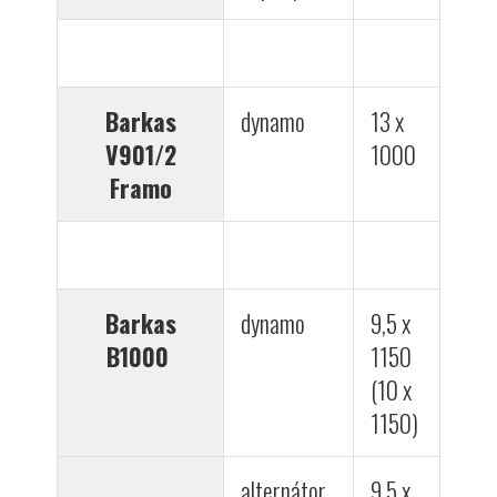
Barkas
dynamo
13 x
V901/2
1000
Framo
Barkas
dynamo
9,5 x
B1000
1150
(10 x
1150)
alternátor
9,5 x