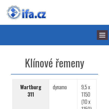
NEJNOVĚJŠÍ ODPOVĚDI
HLEDÁNÍ
Klínové řemeny
BARVY
SEDMILHÁŘI
ARCHIV
KONTAKT
Wartburg
dynamo
9,5 x
311
1150
(10 x
1150)