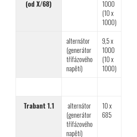
(od X/68)
1000
(10 x
1000)
alternátor
9,5 x
(generátor
1000
třífázového
(10 x
napětí)
1000)
Trabant 1.1
alternátor
10 x
(generátor
685
třífázového
napětí)