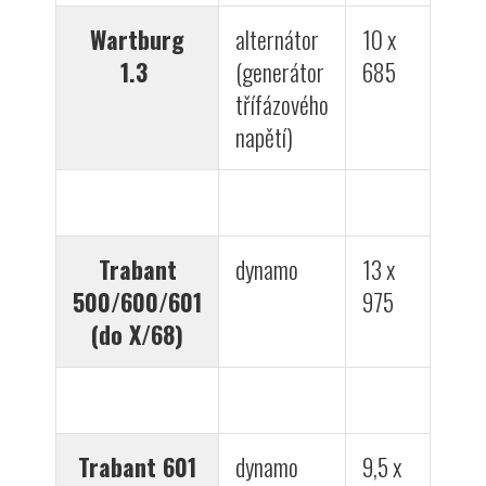
Wartburg
alternátor
10 x
1.3
(generátor
685
třífázového
napětí)
Trabant
dynamo
13 x
500/600/601
975
(do X/68)
Trabant 601
dynamo
9,5 x