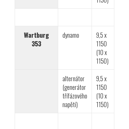
Wartburg
dynamo
9,5 x
353
1150
(10 x
1150)
alternátor
9,5 x
(generátor
1150
třífázového
(10 x
napětí)
1150)