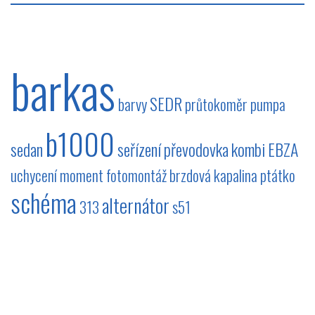
barkas
SEDR
barvy
průtokoměr
pumpa
b1000
sedan
seřízení
převodovka
kombi
EBZA
uchycení
moment
fotomontáž
brzdová kapalina
ptátko
schéma
alternátor
313
s51