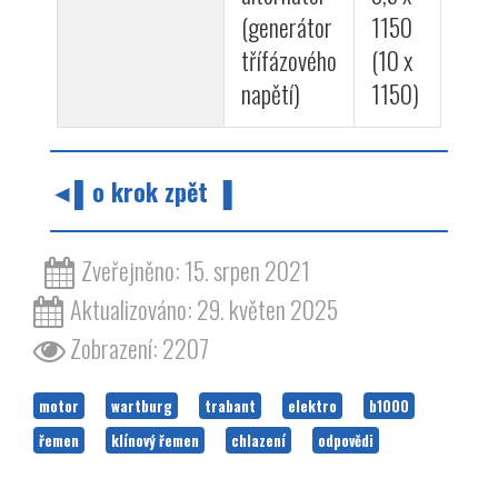
(generátor
1150
třífázového
(10 x
napětí)
1150)
◄▌o krok zpět ▐
Zveřejněno: 15. srpen 2021
Aktualizováno: 29. květen 2025
Zobrazení: 2207
motor
wartburg
trabant
elektro
b1000
řemen
klínový řemen
chlazení
odpovědi