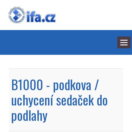
NEJNOVĚJŠÍ ODPOVĚDI
HLEDÁNÍ
B1000 - podkova /
BARVY
SEDMILHÁŘI
ARCHIV
uchycení sedaček do
KONTAKT
podlahy