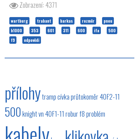
Zobrazení: 4371
wartburg
trabant
barkas
rozměr
pneu
b1000
353
601
311
600
ifa
500
f9
odpovědi
přílohy
tramp
cívka
průtokoměr
40F2-11
500
knight
vn
40F1-11
robur
f8
problém
kabely
klikovka