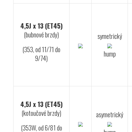
4,5J x 13 (ET45)
(bubnové brzdy)
symetrický
(353, od 11/71 do
hump
9/74)
4,5J x 13 (ET45)
(kotoučové brzdy)
asymetrický
(353W, od 6/81 do