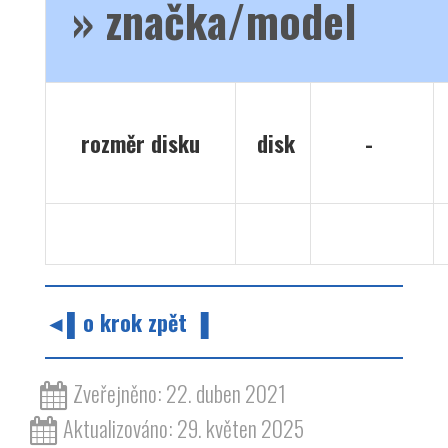
» značka/model
rozměr disku
disk
-
◄▌o krok zpět ▐
Zveřejněno: 22. duben 2021
Aktualizováno: 29. květen 2025