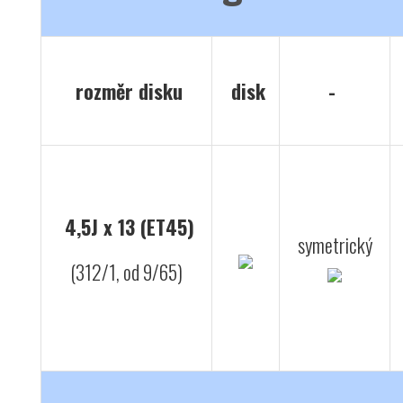
rozměr disku
disk
-
4,5J x 13 (ET45)
symetrický
(312/1, od 9/65)