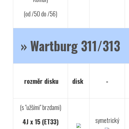
(od /50 do /56)
»
Wartburg 311/313
rozměr disku
disk
-
(s "užšími" brzdami)
symetrický
4J x 15 (ET33)