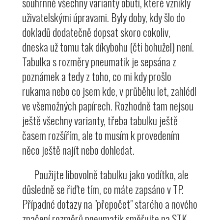
souhrnně všechny varianty obutí, které vznikly
uživatelskými úpravami. Byly doby, kdy šlo do
dokladů dodatečně dopsat skoro cokoliv,
dneska už tomu tak díkybohu (čti bohužel) není.
Tabulka s rozměry pneumatik je sepsána z
poznámek a tedy z toho, co mi kdy prošlo
rukama nebo co jsem kde, v průběhu let, zahlédl
ve všemožných papírech. Rozhodně tam nejsou
ještě všechny varianty, třeba tabulku ještě
časem rozšířím, ale to musím k provedením
něco ještě najít nebo dohledat.
Použijte libovolně tabulku jako vodítko, ale
důsledně se řiďte tím, co máte zapsáno v TP.
Případné dotazy na "přepočet" starého a nového
značení rozměrů pneumatik směřujte na STK