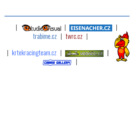
|
|
|
trabime.cz
|
twrc.cz
|
|
krtekracingteam.cz
|
|
|