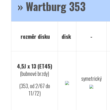
»
Wartburg 353
rozměr disku
disk
-
4,5J x 13 (ET45)
(bubnové brzdy)
symetrický
(353, od 2/67 do
11/72)