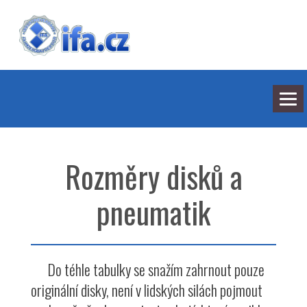
NEJNOVĚJŠÍ ODPOVĚDI
HLEDÁNÍ
Rozměry disků a
BARVY
SEDMILHÁŘI
ARCHIV
pneumatik
KONTAKT
Do téhle tabulky se snažím zahrnout pouze
originální disky, není v lidských silách pojmout