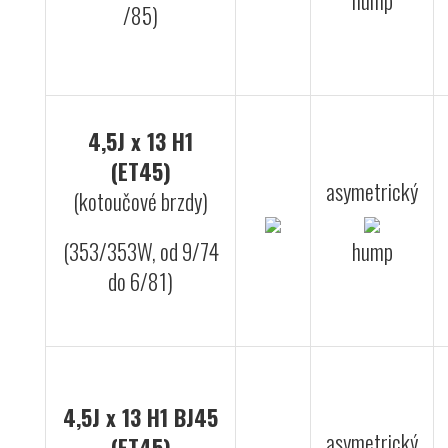
hump
/85)
4,5J x 13 H1
(ET45)
asymetrický
(kotoučové brzdy)
(353/353W, od 9/74
hump
do 6/81)
4,5J x 13 H1 BJ45
asymetrický
(ET45)