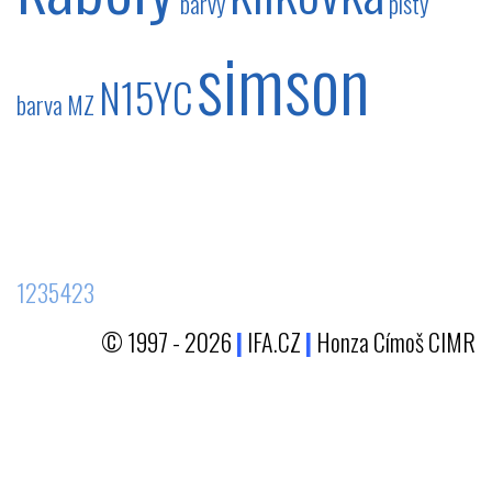
barvy
písty
simson
N15YC
barva
MZ
1235423
© 1997 - 2026
|
IFA.CZ
|
Honza Címoš CIMR