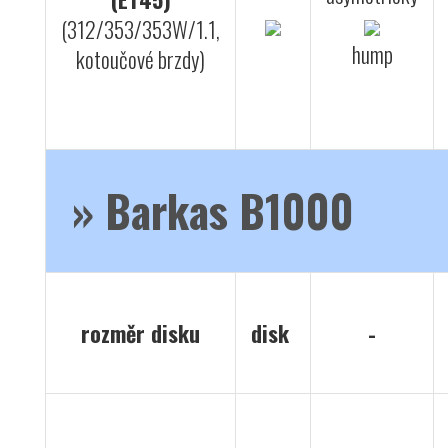
(312/353/353W/1.1,
hump
kotoučové brzdy)
»
Barkas B1000
rozměr disku
disk
-